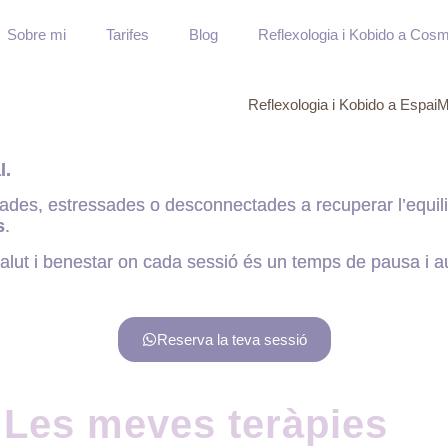
Sobre mi
Tarifes
Blog
Reflexologia i Kobido a Cos
Reflexologia i Kobido a Espai
l.
s, estressades o desconnectades a recuperar l’equilibr
s
.
salut i benestar on cada sessió és un temps de pausa i a
Reserva la teva sessió
Les meves teràpies