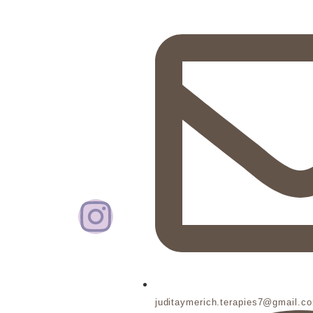
juditaymerich.terapies7@gmail.c