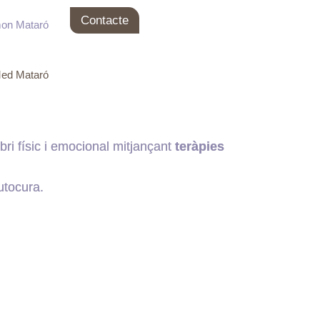
Contacte
mon Mataró
Med Mataró
i físic i emocional mitjançant
teràpies
utocura.