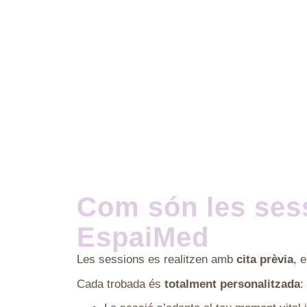
Com són les sess
EspaiMed
Les sessions es realitzen amb
cita prèvia
, 
Cada trobada és
totalment personalitzada
: