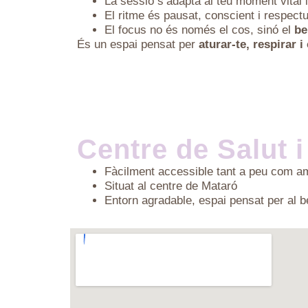
La sessió s’adapta al teu moment vital 
El ritme és pausat, conscient i respect
El focus no és només el cos, sinó el
be
És un espai pensat per
aturar-te, respirar i
Centre de Salut 
Fàcilment accessible tant a peu com am
Situat al centre de Mataró
Entorn agradable, espai pensat per al b