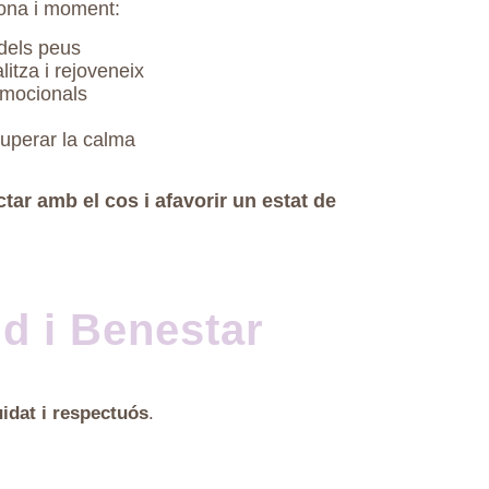
sona i moment:
 dels peus
litza i rejoveneix
 emocionals
cuperar la calma
ctar amb el cos i afavorir un estat de
d i Benestar
uidat i respectuós
.