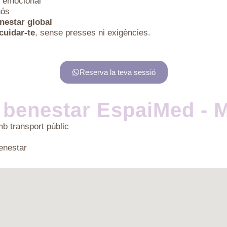
i emocional
uós
nestar global
 cuidar-te
, sense presses ni exigències.
Reserva la teva sessió
i benestar EspaiMed - 
b transport públic
enestar