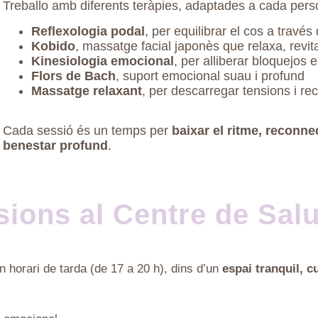
Treballo amb diferents teràpies, adaptades a cada per
Reflexologia podal
, per equilibrar el cos a través
Kobido
, massatge facial japonès que relaxa, revita
Kinesiologia emocional
, per alliberar bloquejos
Flors de Bach
, suport emocional suau i profund
Massatge relaxant
, per descarregar tensions i re
Cada sessió és un temps per
baixar el ritme, reconne
benestar profund
.
ions al Centre de Salu
en horari de tarda (de 17 a 20 h), dins d’un
espai tranquil, c