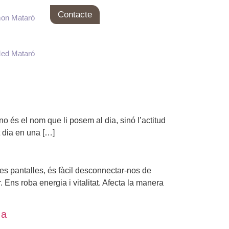
Contacte
mon Mataró
Med Mataró
o és el nom que li posem al dia, sinó l’actitud
t dia en una […]
les pantalles, és fàcil desconnectar-nos de
 Ens roba energia i vitalitat. Afecta la manera
da