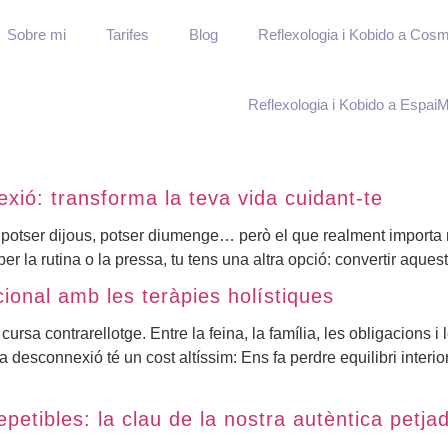
Sobre mi
Tarifes
Blog
Reflexologia i Kobido a Cos
Reflexologia i Kobido a Espai
exió: transforma la teva vida cuidant-te
, potser dijous, potser diumenge… però el que realment importa n
r la rutina o la pressa, tu tens una altra opció: convertir aques
onal amb les teràpies holístiques
sa contrarellotge. Entre la feina, la família, les obligacions i 
sconnexió té un cost altíssim: Ens fa perdre equilibri interior.
etibles: la clau de la nostra autèntica petja