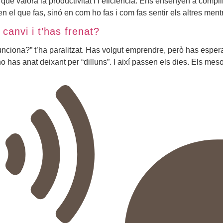
e valora la productivitat i l’eficiència: Ens ensenyen a complir 
en el que fas, sinó en com ho fas i com fas sentir els altres men
canvi i t’has frenat?
o funciona?” t’ha paralitzat. Has volgut emprendre, però has espe
ho has anat deixant per “dilluns”. I així passen els dies. Els mes