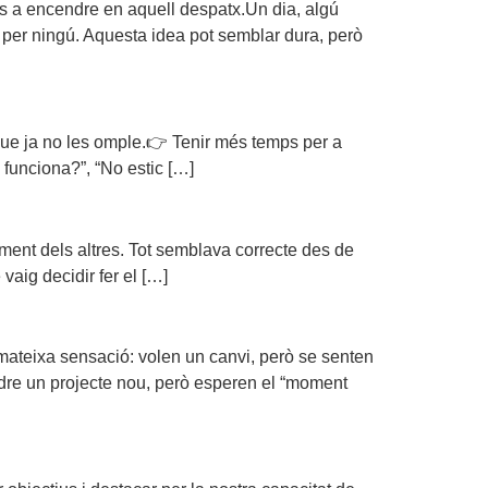
ràs a encendre en aquell despatx.Un dia, algú
ra per ningú. Aquesta idea pot semblar dura, però
que ja no les omple.👉 Tenir més temps per a
 funciona?”, “No estic […]
xement dels altres. Tot semblava correcte des de
vaig decidir fer el […]
mateixa sensació: volen un canvi, però se senten
endre un projecte nou, però esperen el “moment