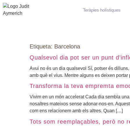
Teràpies holístiques
Etiqueta:
Barcelona
Qualsevol dia pot ser un punt d’infl
Avui no és un dia qualsevol Sí, potser és dilluns
amb què el vius. Mentre alguns es deixen portar pe
Transforma la teva empremta emoci
Vivim en un món accelerat Cada dia sembla una cur
nosaltres mateixos sense adonar-nos-en. Aquesta de
com ens relacionem amb els altres. Quan […]
Tots som reemplaçables, però no rep