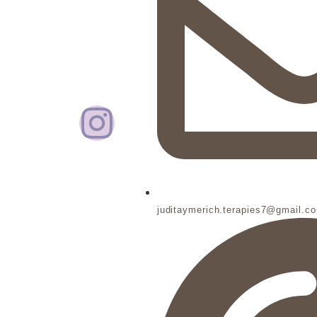
juditaymerich.terapies7@gmail.c