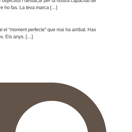
objectius i destacar per la nostra capacitat de
tre ho fas. La teva marca […]
rat el “moment perfecte” que mai ha arribat. Has
os. Els anys. […]