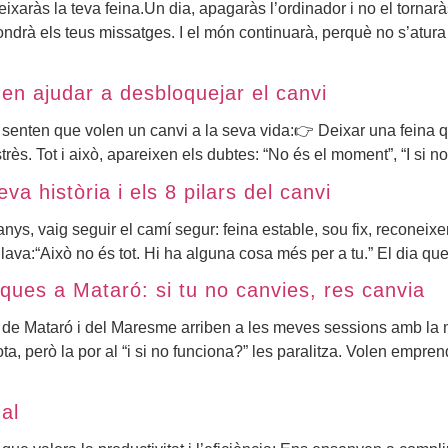
ixaràs la teva feina.Un dia, apagaràs l’ordinador i no el torna
spondrà els teus missatges. I el món continuarà, perquè no s’atu
den ajudar a desbloquejar el canvi
 senten que volen un canvi a la seva vida:👉 Deixar una feina 
s. Tot i això, apareixen els dubtes: “No és el moment”, “I si no
a història i els 8 pilars del canvi
anys, vaig seguir el camí segur: feina estable, sou fix, reconei
va:“Això no és tot. Hi ha alguna cosa més per a tu.” El dia que 
tiques a Mataró: si tu no canvies, res canvia
 de Mataró i del Maresme arriben a les meves sessions amb la 
a, però la por al “i si no funciona?” les paralitza. Volen empr
al