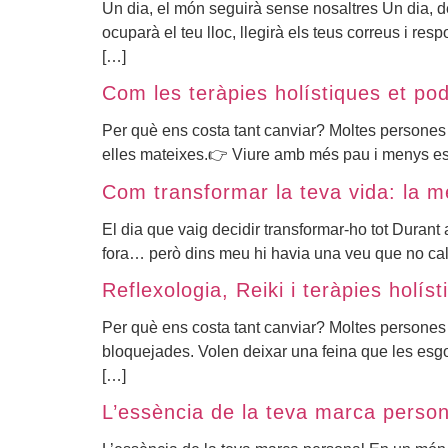
Un dia, el món seguirà sense nosaltres Un dia, de
ocuparà el teu lloc, llegirà els teus correus i re
[…]
Com les teràpies holístiques et po
Per què ens costa tant canviar? Moltes persones
elles mateixes.👉 Viure amb més pau i menys estrè
Com transformar la teva vida: la mev
El dia que vaig decidir transformar-ho tot Durant 
fora… però dins meu hi havia una veu que no calla
Reflexologia, Reiki i teràpies holís
Per què ens costa tant canviar? Moltes persones
bloquejades. Volen deixar una feina que les esgot
[…]
L’essència de la teva marca person